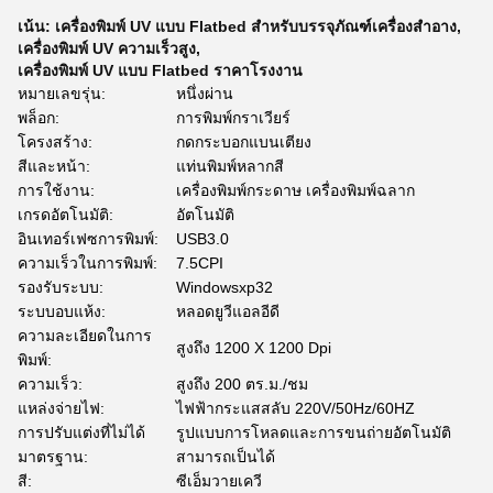
เน้น:
เครื่องพิมพ์ UV แบบ Flatbed สำหรับบรรจุภัณฑ์เครื่องสำอาง
,
เครื่องพิมพ์ UV ความเร็วสูง
,
เครื่องพิมพ์ UV แบบ Flatbed ราคาโรงงาน
หมายเลขรุ่น:
หนึ่งผ่าน
พล็อก:
การพิมพ์กราเวียร์
โครงสร้าง:
กดกระบอกแบนเตียง
สีและหน้า:
แท่นพิมพ์หลากสี
การใช้งาน:
เครื่องพิมพ์กระดาษ เครื่องพิมพ์ฉลาก
เกรดอัตโนมัติ:
อัตโนมัติ
อินเทอร์เฟซการพิมพ์:
USB3.0
ความเร็วในการพิมพ์:
7.5CPI
รองรับระบบ:
Windowsxp32
ระบบอบแห้ง:
หลอดยูวีแอลอีดี
ความละเอียดในการ
สูงถึง 1200 X 1200 Dpi
พิมพ์:
ความเร็ว:
สูงถึง 200 ตร.ม./ชม
แหล่งจ่ายไฟ:
ไฟฟ้ากระแสสลับ 220V/50Hz/60HZ
การปรับแต่งที่ไม่ได้
รูปแบบการโหลดและการขนถ่ายอัตโนมัติ
มาตรฐาน:
สามารถเป็นได้
สี:
ซีเอ็มวายเควี